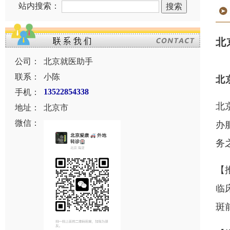
站内搜索：
北
公司：
北京就医助手
联系：
小陈
北
手机：
13522854338
北
地址：
北京市
微信：
办
务
【
临
斑