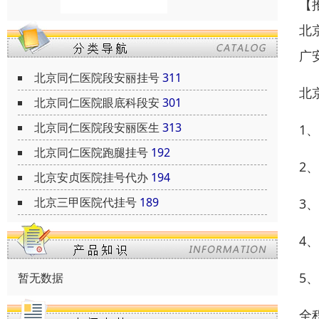
【
北
广
北京同仁医院段安丽挂号
311
北
北京同仁医院眼底科段安
301
北京同仁医院段安丽医生
313
1
北京同仁医院跑腿挂号
192
2
北京安贞医院挂号代办
194
北京三甲医院代挂号
189
3
4
5
暂无数据
全