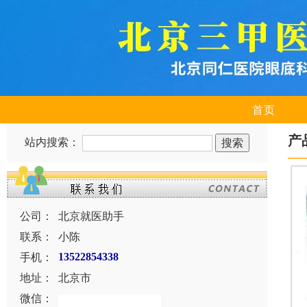
首页
产
站内搜索：
公司：
北京就医助手
联系：
小陈
手机：
13522854338
地址：
北京市
微信：