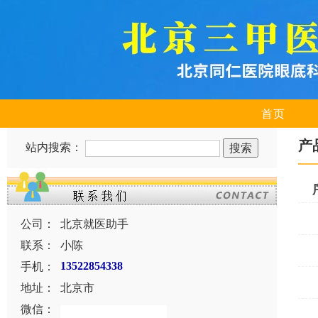
首页
产
站内搜索：
公司：
北京就医助手
联系：
小陈
手机：
13522854338
地址：
北京市
微信：