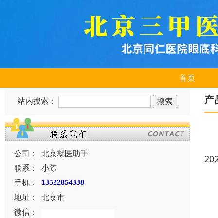
首页
产
站内搜索：
公司：
北京就医助手
20
联系：
小陈
手机：
13522854338
地址：
北京市
微信：