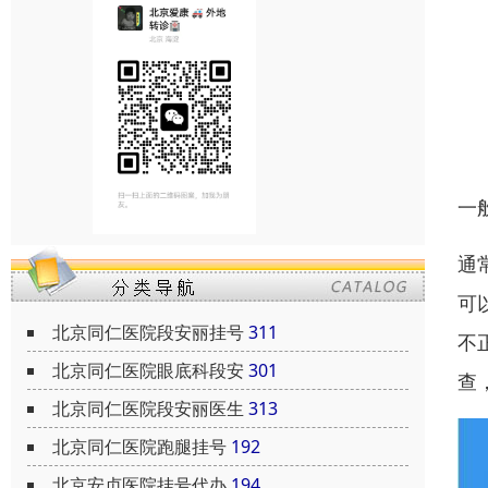
一
通
可
北京同仁医院段安丽挂号
311
不
北京同仁医院眼底科段安
301
查
北京同仁医院段安丽医生
313
北京同仁医院跑腿挂号
192
北京安贞医院挂号代办
194