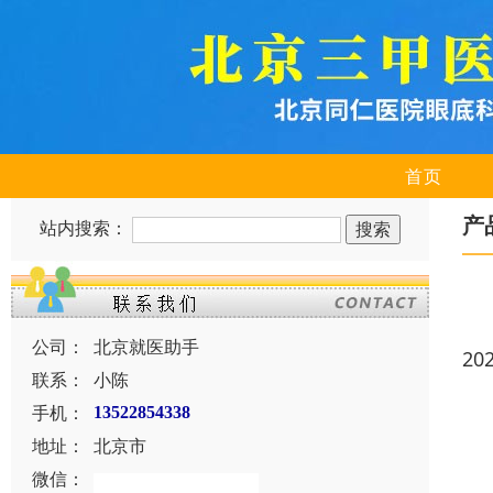
首页
产
站内搜索：
公司：
北京就医助手
20
联系：
小陈
手机：
13522854338
地址：
北京市
微信：