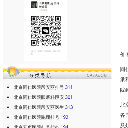
价
同
承
北京同仁医院段安丽挂号
311
院
北京同仁医院眼底科段安
301
北
北京同仁医院段安丽医生
313
各
北京同仁医院跑腿挂号
192
及
北京安贞医院挂号代办
194