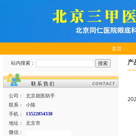
首页
产
站内搜索：
公司：
北京就医助手
20
联系：
小陈
手机：
13522854338
地址：
北京市
微信：