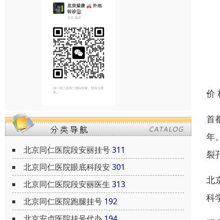
价
首
年
北京同仁医院段安丽挂号
311
裂
北京同仁医院眼底科段安
301
北
北京同仁医院段安丽医生
313
科
北京同仁医院跑腿挂号
192
北京安贞医院挂号代办
194