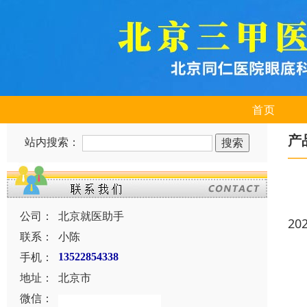
首页
产
站内搜索：
公司：
北京就医助手
20
联系：
小陈
手机：
13522854338
地址：
北京市
微信：