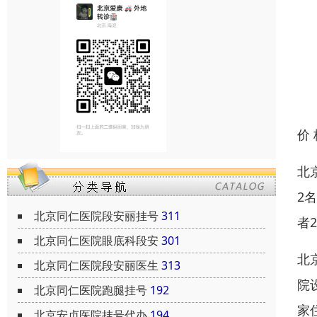
价
北
2
北京同仁医院段安丽挂号
311
者
北京同仁医院眼底科段安
301
北
北京同仁医院段安丽医生
313
院
北京同仁医院跑腿挂号
192
家
北京安贞医院挂号代办
194