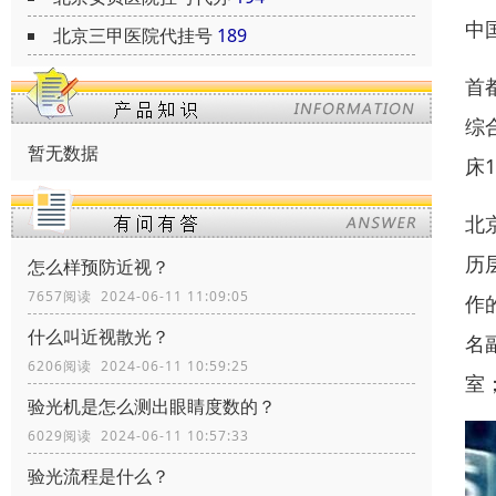
中
北京三甲医院代挂号
189
首
综
暂无数据
床
北
历
怎么样预防近视？
7657阅读 2024-06-11 11:09:05
作
什么叫近视散光？
名
6206阅读 2024-06-11 10:59:25
室
验光机是怎么测出眼睛度数的？
6029阅读 2024-06-11 10:57:33
验光流程是什么？