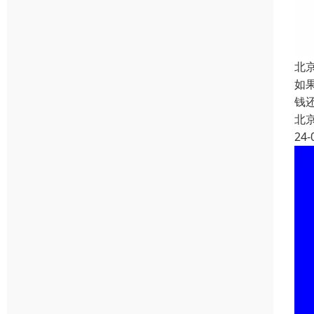
北
如
钱
北
24-