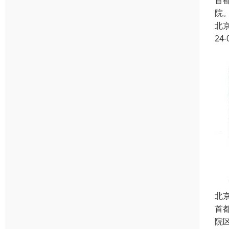
首
院
北
24-
北
首
院