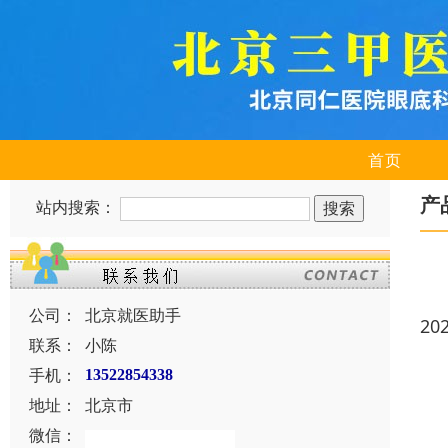
首页
产
站内搜索：
公司：
北京就医助手
20
联系：
小陈
手机：
13522854338
地址：
北京市
微信：