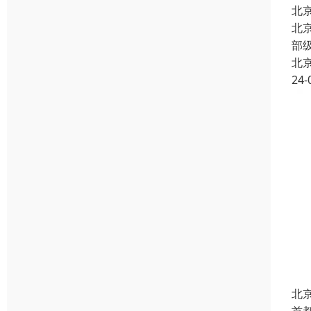
北
北
部
北
24-
北