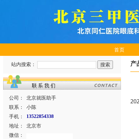
首页
产
站内搜索：
公司：
北京就医助手
20
联系：
小陈
手机：
13522854338
地址：
北京市
微信：