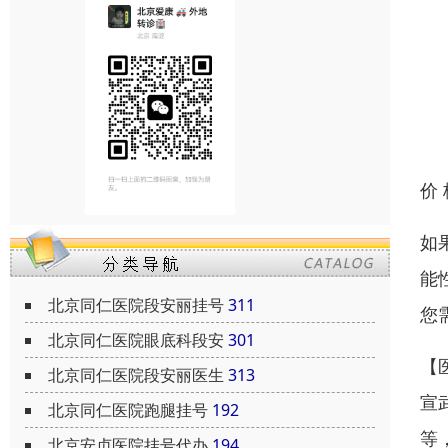
价
如
能
北京同仁医院段安丽挂号
311
您
北京同仁医院眼底科段安
301
【
北京同仁医院段安丽医生
313
宣
北京同仁医院跑腿挂号
192
等
北京安贞医院挂号代办
194