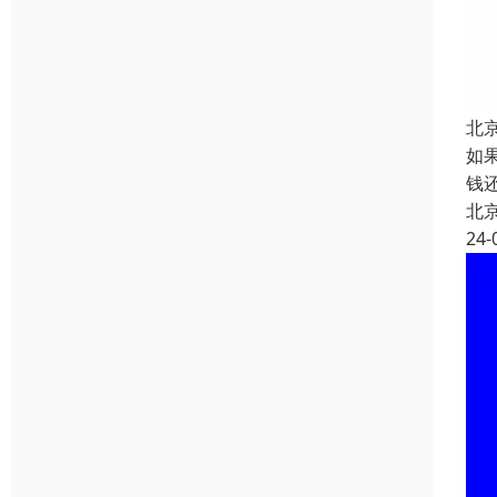
北
如
钱
北
24-