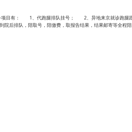
务项目有： 1、代跑腿排队挂号； 2、异地来京就诊跑腿
到院后排队，陪取号，陪缴费，取报告结果，结果邮寄等全程陪