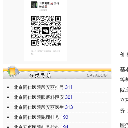
价
基
等
北京同仁医院段安丽挂号
311
院
北京同仁医院眼底科段安
301
立
北京同仁医院段安丽医生
313
务
北京同仁医院跑腿挂号
192
医
北京安贞医院挂号代办
194