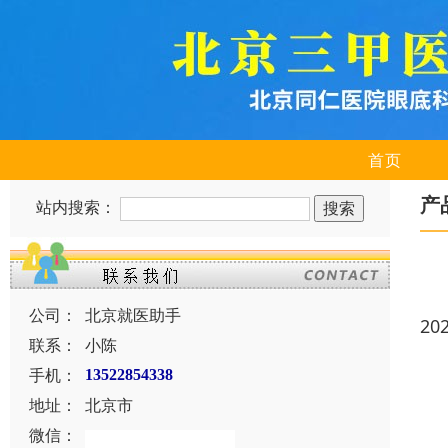
首页
产
站内搜索：
公司：
北京就医助手
20
联系：
小陈
手机：
13522854338
地址：
北京市
微信：