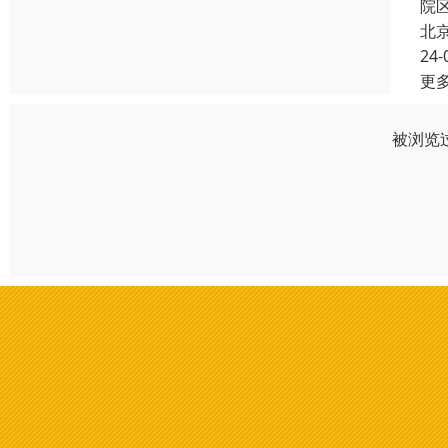
院
北
24-
更
被浏览过