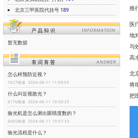
推
北京三甲医院代挂号
189
医
地
暂无数据
与
高
北
怎么样预防近视？
7627阅读 2024-06-11 11:09:05
将
什么叫近视散光？
把
6176阅读 2024-06-11 10:59:25
验光机是怎么测出眼睛度数的？
6005阅读 2024-06-11 10:57:33
验光流程是什么？