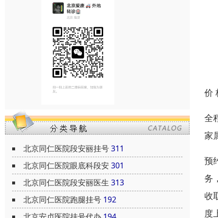
价
全
家
北京同仁医院段安丽挂号
311
预
北京同仁医院眼底科段安
301
务
北京同仁医院段安丽医生
313
收
北京同仁医院跑腿挂号
192
度
北京安贞医院挂号代办
194