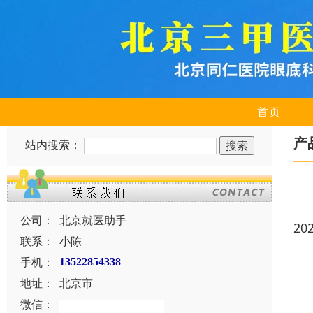
首页
产
站内搜索：
公司：
北京就医助手
20
联系：
小陈
手机：
13522854338
地址：
北京市
微信：